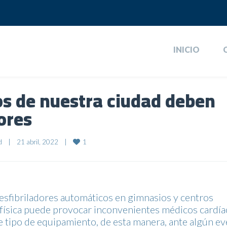
INICIO
os de nuestra ciudad deben
ores
1
d
|
21 abril, 2022    
|
sfibriladores automáticos en gimnasios y centros
 física puede provocar inconvenientes médicos cardía
te tipo de equipamiento, de esta manera, ante algún e