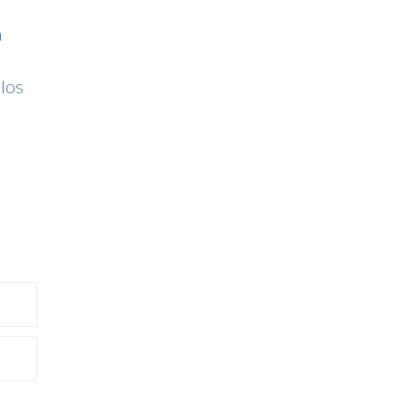
a
 los