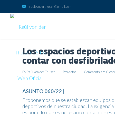
raulvonderthusen@gmail.com
Los espacios deportiv
contar con desfibrilad
By 
Raúl von der Thusen
|
Proyectos
|
Comments are Close
ASUNTO 060/22 |
Proponemos que se establezcan equipos de
deportivos de nuestra ciudad. La exigencia
es por ello que es necesario contar con es