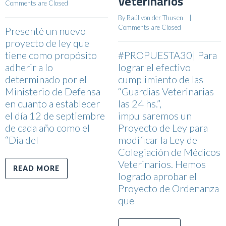
Veterinarios
Comments are Closed
By 
Raúl von der Thusen
    |    
Comments are Closed
Presenté un nuevo
proyecto de ley que
tiene como propósito
#PROPUESTA30| Para
adherir a lo
lograr el efectivo
determinado por el
cumplimiento de las
Ministerio de Defensa
“Guardias Veterinarias
en cuanto a establecer
las 24 hs.”,
el día 12 de septiembre
impulsaremos un
de cada año como el
Proyecto de Ley para
“Dia del
modificar la Ley de
Colegiación de Médicos
Veterinarios. Hemos
READ MORE
logrado aprobar el
Proyecto de Ordenanza
que