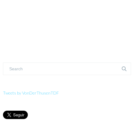
Tweets by VonDerThusenTDF