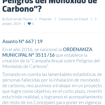
Peligros del Monóxido de
Carbono”?
By 
Raúl von der Thusen
|
Proyectos
|
Comments are Closed
|
2 
0
octubre, 2019    
|
Asunto N° 667 | 19
En el año 2016, se sancionó la
ORDENANZA
MUNICIPAL N° 3511 /16
que establece la
creación de la “Campaña Anual sobre Peligros del
Monóxido de Carbono”.
Tomando en cuenta las lamentables estadísticas de
personas fallecidas por la inhalación de monóxido
de carbono, nos pusimos a trabajar en un proyecto
que logre como objetivo, en el corto plazo, revertir
esta triste realidad, y logramos el acompañamiento
del resto de los Concejales para poner en vigencia