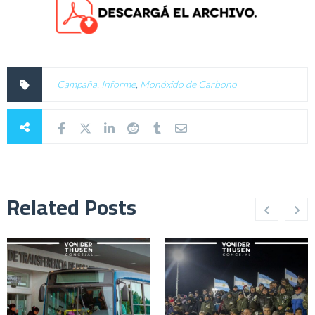
Campaña
,
Informe
,
Monóxido de Carbono
Related Posts