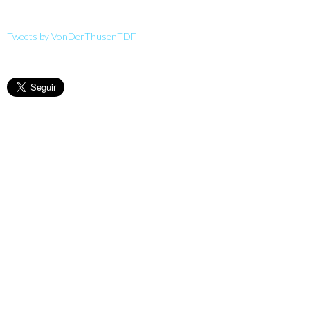
Tweets by VonDerThusenTDF