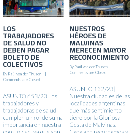
LOS
NUESTROS
TRABAJADORES
HÉROES DE
DE SALUD NO
MALVINAS
DEBEN PAGAR
MERECEN MAYOR
BOLETO DE
RECONOCIMIENTO
COLECTIVOS
By 
Raúl von der Thusen
    |    
Comments are Closed
By 
Raúl von der Thusen
    |    
Comments are Closed
ASUNTO 132/23|
ASUNTO 653/23 Los
Nuestra ciudad es de las
trabajadores y
localidades argentinas
trabajadoras de salud
que más sentimiento
cumplen un rol de suma
tiene por la Gloriosa
importancia en nuestra
Gesta de Malvinas.
comunidad, ya que son
Cada año recordamos y