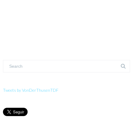
Tweets by VonDerThusenTDF