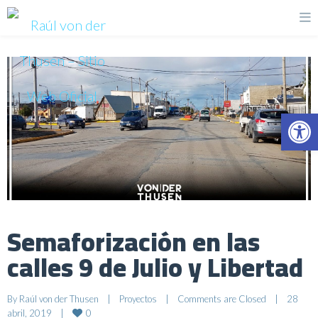
Op
Semaforización en las
calles 9 de Julio y Libertad
By 
Raúl von der Thusen
|
Proyectos
|
Comments are Closed
|
28 
0
abril, 2019    
|