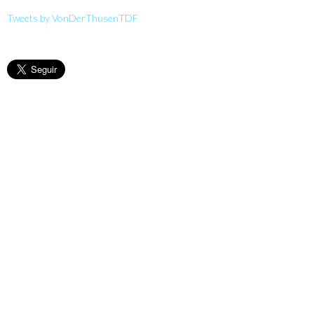
Tweets by VonDerThusenTDF