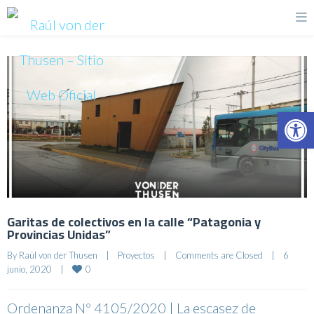
Op
Garitas de colectivos en la calle “Patagonia y
Provincias Unidas”
By 
Raúl von der Thusen
|
Proyectos
|
Comments are Closed
|
6 
0
junio, 2020    
|
Ordenanza Nº 4105/2020 | La escasez de