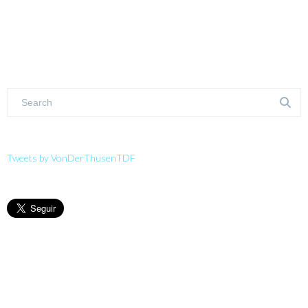
Tweets by VonDerThusenTDF