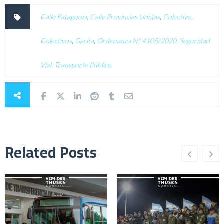
Calle Patagonia
,
Calle Provincias Unidas
,
Colectivo
,
Colectivos
,
Garita
,
Ordenanza Nº 4105/2020
,
Seguridad
Vial
,
Transporte Público
Related Posts