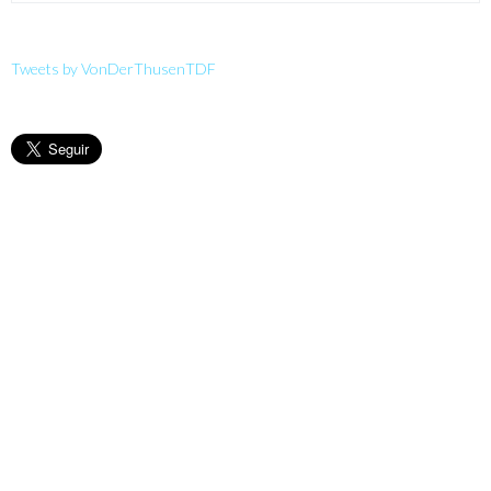
Tweets by VonDerThusenTDF