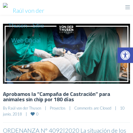
Op
Aprobamos la “Campaña de Castración” para
animales sin chip por 180 días
By 
Raúl von der Thusen
|
Proyectos
|
Comments are Closed
|
10 
0
junio, 2018    
|
ORDENANZA N° 4092|2020 La situación de los