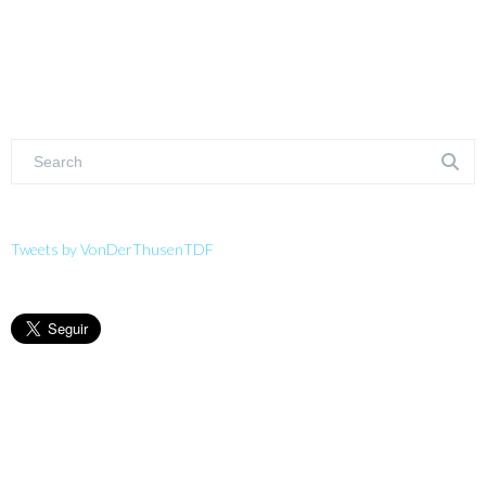
Tweets by VonDerThusenTDF