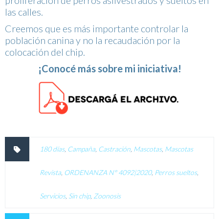
las calles.
Creemos que es más importante controlar la
población canina y no la recaudación por la
colocación del chip.
¡Conocé más sobre mi iniciativa!
180 días
,
Campaña
,
Castración
,
Mascotas
,
Mascotas
Revista
,
ORDENANZA N° 4092|2020
,
Perros sueltos
,
Servicios
,
Sin chip
,
Zoonosis