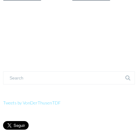
Tweets by VonDerThusenTDF