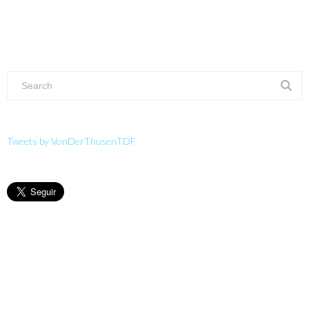
Tweets by VonDerThusenTDF