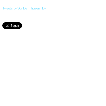
Tweets by VonDerThusenTDF