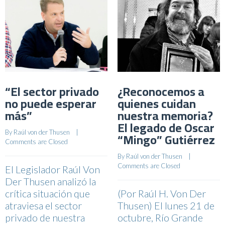
“El sector privado
¿Reconocemos a
no puede esperar
quienes cuidan
más”
nuestra memoria?
El legado de Oscar
By 
Raúl von der Thusen
    |    
“Mingo” Gutiérrez
Comments are Closed
By 
Raúl von der Thusen
    |    
Comments are Closed
El Legislador Raúl Von
Der Thusen analizó la
crítica situación que
(Por Raúl H. Von Der
atraviesa el sector
Thusen) El lunes 21 de
privado de nuestra
octubre, Río Grande