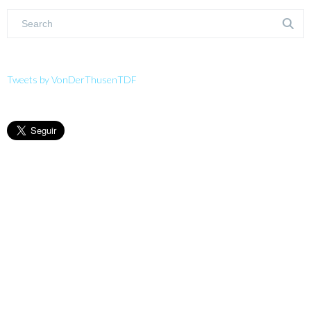
Tweets by VonDerThusenTDF