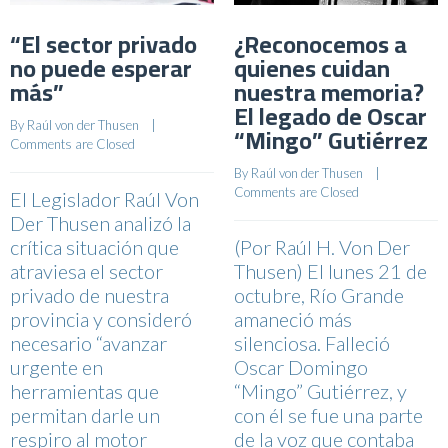
“El sector privado
¿Reconocemos a
no puede esperar
quienes cuidan
más”
nuestra memoria?
El legado de Oscar
By 
Raúl von der Thusen
    |    
“Mingo” Gutiérrez
Comments are Closed
By 
Raúl von der Thusen
    |    
Comments are Closed
El Legislador Raúl Von
Der Thusen analizó la
crítica situación que
(Por Raúl H. Von Der
atraviesa el sector
Thusen) El lunes 21 de
privado de nuestra
octubre, Río Grande
provincia y consideró
amaneció más
necesario “avanzar
silenciosa. Falleció
urgente en
Oscar Domingo
herramientas que
“Mingo” Gutiérrez, y
permitan darle un
con él se fue una parte
respiro al motor
de la voz que contaba